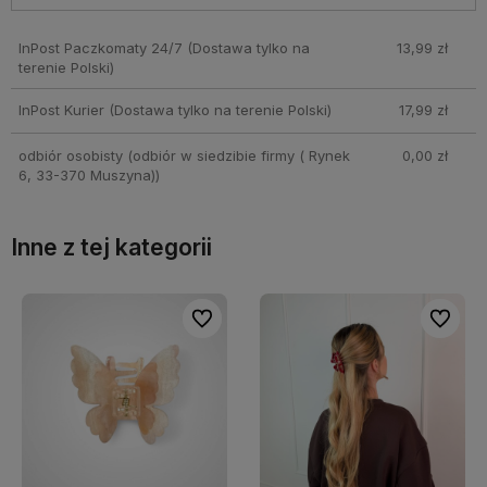
InPost Paczkomaty 24/7
(Dostawa tylko na
13,99 zł
terenie Polski)
InPost Kurier
(Dostawa tylko na terenie Polski)
17,99 zł
odbiór osobisty
(odbiór w siedzibie firmy ( Rynek
0,00 zł
6, 33-370 Muszyna))
Inne z tej kategorii
bionych
bionych
Do ulubionych
Do ulubionych
Do ulubi
Do ulubi
Klamerki Sandstone 2szt
22,90 zł