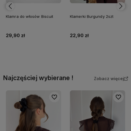
Do koszyka
Klamerki Burgundy 2szt
22,90 zł
Do koszyka
Najczęściej wybierane !
Zobacz więcej
Do ulubionych
Do ulubi