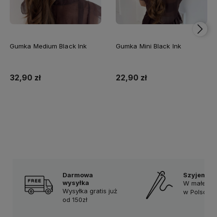
Gumka Medium Black Ink
Gumka Mini Black Ink
32,90 zł
22,90 zł
Do koszyka
Do koszyka
Darmowa
Szyjemy r
wysyłka
W małej p
Wysyłka gratis już
w Polsce
od 150zł