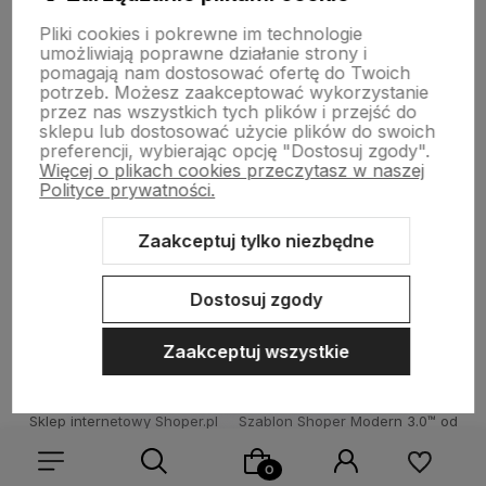
Płatności i dostawa
Pliki cookies i pokrewne im technologie
umożliwiają poprawne działanie strony i
pomagają nam dostosować ofertę do Twoich
potrzeb. Możesz zaakceptować wykorzystanie
Informacje
przez nas wszystkich tych plików i przejść do
sklepu lub dostosować użycie plików do swoich
preferencji, wybierając opcję "Dostosuj zgody".
Więcej o plikach cookies przeczytasz w naszej
O nas
Polityce prywatności.
Zaakceptuj tylko niezbędne
PROMOCJE
Dostosuj zgody
Zaakceptuj wszystkie
Sklep internetowy Shoper.pl
Szablon Shoper Modern 3.0™
od
GrowCommerce