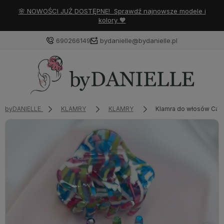
🌸 NOWOŚCI JUŻ DOSTĘPNE! Sprawdź najnowsze modele i
kolory 🧡
690266149
bydanielle@bydanielle.pl
byDANIELLE
KLAMRY
KLAMRY
Klamra do włosów Can